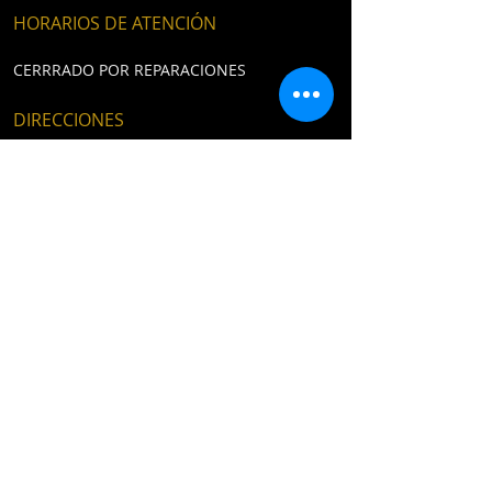
HORARIOS DE ATENCIÓN
CERRRADO POR REPARACIONES
DIRECCIONES
Peñuelas Norte 33, Costanera esquina
Peñuelas, Coquimbo​
E /
newpirats.chile@gmail.com