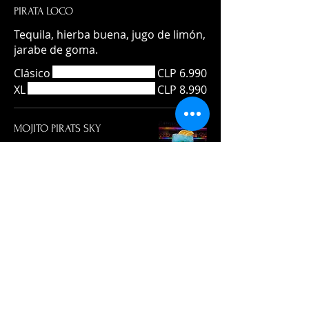
PIRATA LOCO
Tequila, hierba buena, jugo de limón,
jarabe de goma.
Clásico
CLP 6.990
XL
CLP 8.990
MOJITO PIRATS SKY
Ron de coco, Curazao
azul, hierba buena, jugo
de limón, soda y jarabe
de goma.
Clásico
CLP 7.990
XL
CLP 9.590
MOJITO ESPUMANTE
Ron Havana Club 3 años, hierba